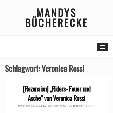
Skip
MANDYS
to
content
BÜCHERECKE
Togg
Schlagwort:
Veronica Rossi
[Rezension] „Riders- Feuer und
Asche“ von Veronica Rossi
POSTED ON
MAI 16, 2018
BY
MANDYS BUECHERECKE