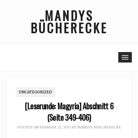
Skip
MANDYS
to
content
BÜCHERECKE
Togg
UNCATEGORIZED
[Leserunde: Magyria] Abschnitt 6
(Seite 349-406)
POSTED ON
FEBRUAR 21, 2013
BY
MANDYS BUECHERECKE