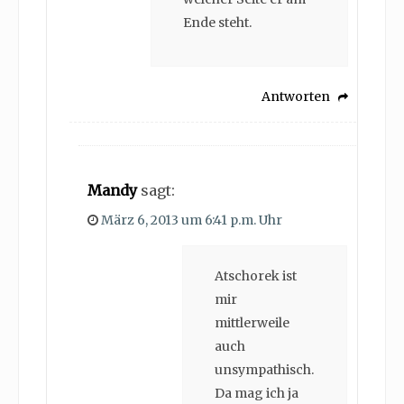
Ende steht.
Antworten
Mandy
sagt:
März 6, 2013 um 6:41 p.m. Uhr
Atschorek ist
mir
mittlerweile
auch
unsympathisch.
Da mag ich ja