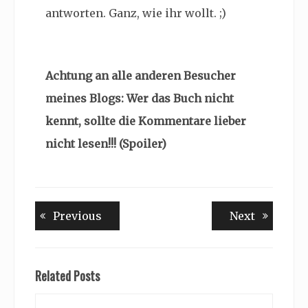
antworten. Ganz, wie ihr wollt. ;)
Achtung an alle anderen Besucher
meines Blogs: Wer das Buch nicht
kennt, sollte die Kommentare lieber
nicht lesen!!! (Spoiler)
Beitragsnavigation
Previous
Next
Previous
Next
post:
post:
Related Posts