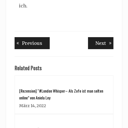
ich.
Beitragsnavigation
Previous
Next
Previous
Next
post:
post:
Related Posts
[Rezension] “#London Whisper– Als Zofe ist man selten
online” von Aniela Ley
März 14, 2022