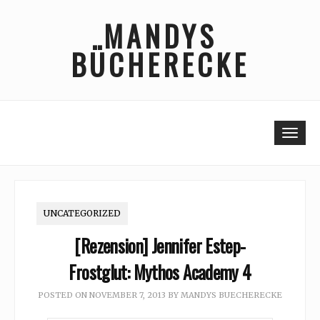
Skip
MANDYS
to
content
BÜCHERECKE
Togg
UNCATEGORIZED
[Rezension] Jennifer Estep-
Frostglut: Mythos Academy 4
POSTED ON
NOVEMBER 7, 2013
BY
MANDYS BUECHERECKE