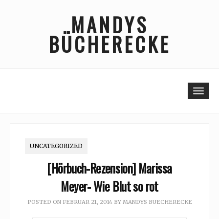
Skip
MANDYS
to
content
BÜCHERECKE
Togg
UNCATEGORIZED
[Hörbuch-Rezension] Marissa
Meyer- Wie Blut so rot
POSTED ON
FEBRUAR 21, 2014
BY
MANDYS BUECHERECKE