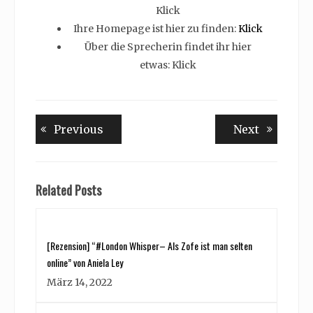
Klick
Ihre Homepage ist hier zu finden:
Klick
Über die Sprecherin findet ihr hier
etwas: Klick
Beitragsnavigation
Previous
Next
Previous
Next
post:
post:
Related Posts
[Rezension] “#London Whisper– Als Zofe ist man selten
online” von Aniela Ley
März 14, 2022