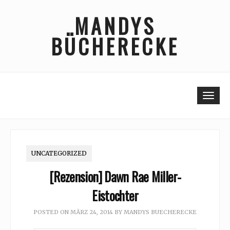
Skip
MANDYS
to
content
BÜCHERECKE
Togg
UNCATEGORIZED
[Rezension] Dawn Rae Miller-
Eistochter
POSTED ON
MÄRZ 24, 2014
BY
MANDYS BUECHERECKE