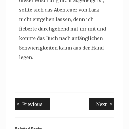
dieser Mischung nicht abgeneigt ist,
sollte sich das Abenteuer von Lark
nicht entgehen lassen, denn ich
fieberte durchgehend mit ihr mit und
konnte das Buch nach anfänglichen
Schwierigkeiten kaum aus der Hand
legen.
Beitragsnavigation
Previous
Next
Previous
Next
post:
post: