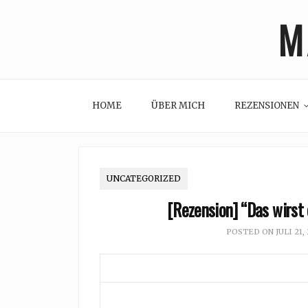
Skip
M
to
content
HOME
ÜBER MICH
REZENSIONEN
UNCATEGORIZED
[Rezension] “Das wirst
POSTED ON
JULI 21,