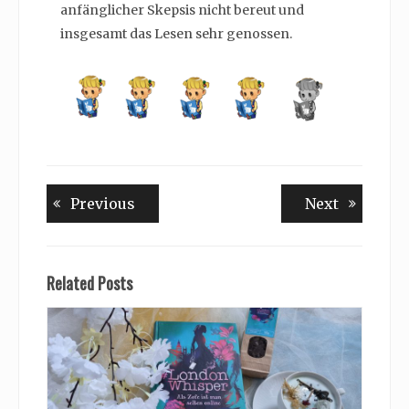
anfänglicher Skepsis nicht bereut und
insgesamt das Lesen sehr genossen.
Beitragsnavigation
Previous
Next
Previous
Next
post:
post:
Related Posts