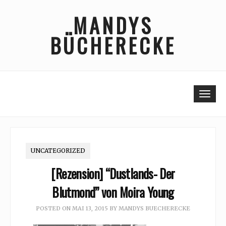
Skip
MANDYS
to
content
BÜCHERECKE
Togg
UNCATEGORIZED
[Rezension] “Dustlands- Der
Blutmond” von Moira Young
POSTED ON
MAI 13, 2015
BY
MANDYS BUECHERECKE