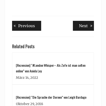
Beitragsnavigation
Previous
Next
Previous
Next
post:
post:
Related Posts
[Rezension] “#London Whisper– Als Zofe ist man selten
online” von Aniela Ley
März 14, 2022
[Rezension] “Die Sprache der Dornen” von Leigh Bardugo
Oktober 29, 2018