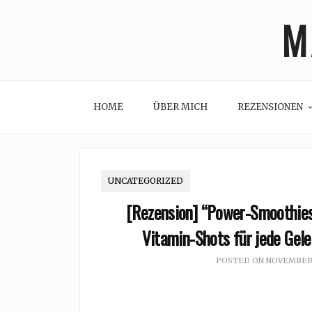
Skip
M
to
content
HOME
ÜBER MICH
REZENSIONEN
UNCATEGORIZED
[Rezension] “Power-Smoothies
Vitamin-Shots für jede Gel
POSTED ON
NOVEMBER 