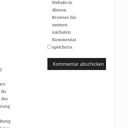
Website in
diesem
Browser für
meinen
nächsten
Kommentar
speichern.
g
ars
 du
 der
erung
itung