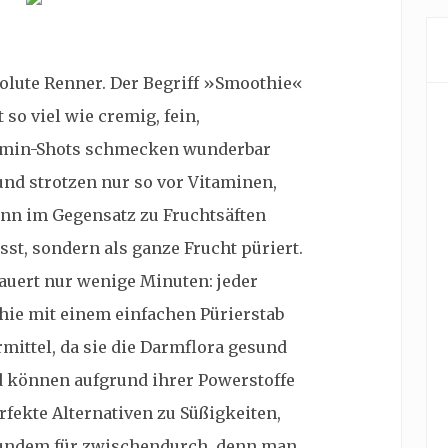
olute Renner. Der Begriff »Smoothie«
o viel wie cremig, fein,
tamin-Shots schmecken wunderbar
nd strotzen nur so vor Vitaminen,
enn im Gegensatz zu Fruchtsäften
t, sondern als ganze Frucht püriert.
dauert nur wenige Minuten: jeder
ie mit einem einfachen Pürierstab
rmittel, da sie die Darmflora gesund
d können aufgrund ihrer Powerstoffe
rfekte Alternativen zu Süßigkeiten,
sundem für zwischendurch, denn man