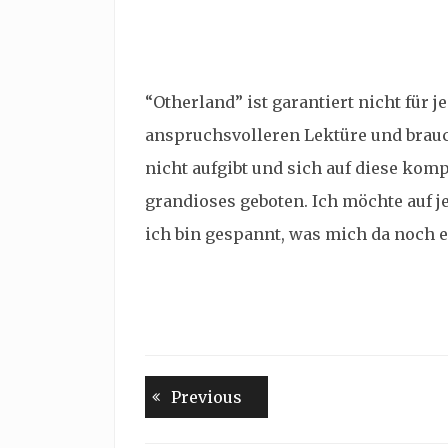
“Otherland” ist garantiert nicht für 
anspruchsvolleren Lektüre und brauc
nicht aufgibt und sich auf diese ko
grandioses geboten. Ich möchte auf j
ich bin gespannt, was mich da noch 
Beitragsnavigation
Previous
Previous
post: