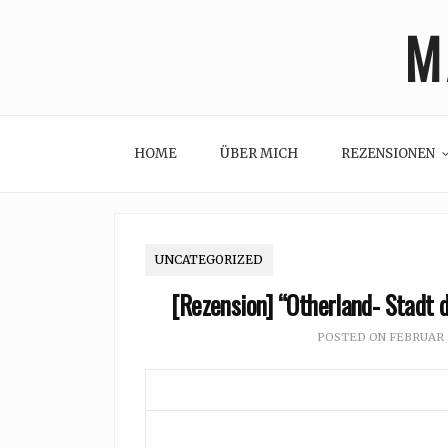
Skip
M
to
content
HOME
ÜBER MICH
REZENSIONEN
UNCATEGORIZED
[Rezension] “Otherland- Stadt 
POSTED ON
FEBRUAR 9