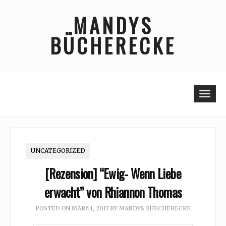
Skip
MANDYS
to
content
BÜCHERECKE
Togg
UNCATEGORIZED
[Rezension] “Ewig- Wenn Liebe
erwacht” von Rhiannon Thomas
POSTED ON
MÄRZ 1, 2017
BY
MANDYS BUECHERECKE