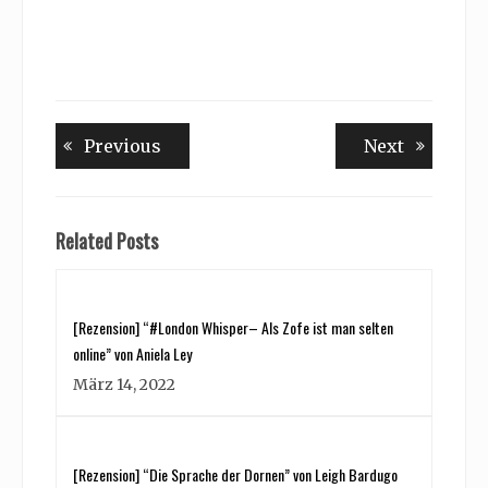
Beitragsnavigation
Previous
Next
Previous
Next
post:
post:
Related Posts
[Rezension] “#London Whisper– Als Zofe ist man selten
online” von Aniela Ley
März 14, 2022
[Rezension] “Die Sprache der Dornen” von Leigh Bardugo