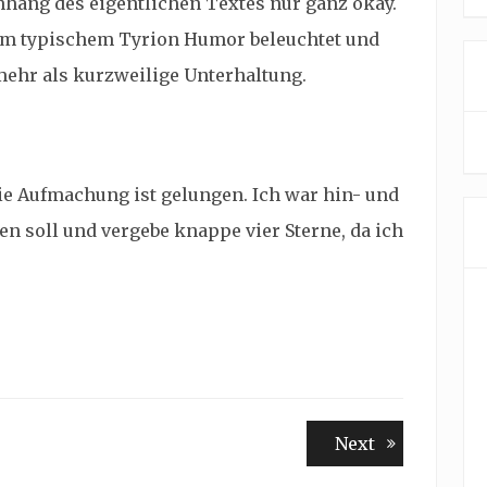
ang des eigentlichen Textes nur ganz okay.
m typischem Tyrion Humor beleuchtet und
 mehr als kurzweilige Unterhaltung.
die Aufmachung ist gelungen. Ich war hin- und
en soll und vergebe knappe vier Sterne, da ich
Next
Next
post: