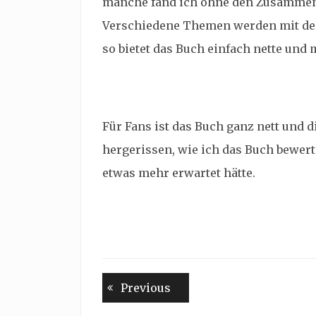
manche fand ich ohne den Zusammenh
Verschiedene Themen werden mit de
so bietet das Buch einfach nette und
Für Fans ist das Buch ganz nett und 
hergerissen, wie ich das Buch bewert
etwas mehr erwartet hätte.
Beitragsnavigation
Previous
Previous
post: