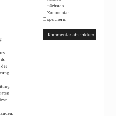
nächsten
Kommentar
speichern.
g
ars
 du
 der
erung
itung
Daten
iese
tanden.