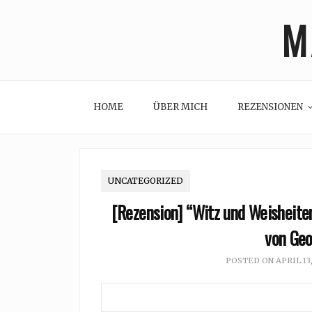
Skip
M
to
content
HOME
ÜBER MICH
REZENSIONEN
UNCATEGORIZED
[Rezension] “Witz und Weisheite
von Geo
POSTED ON
APRIL 13