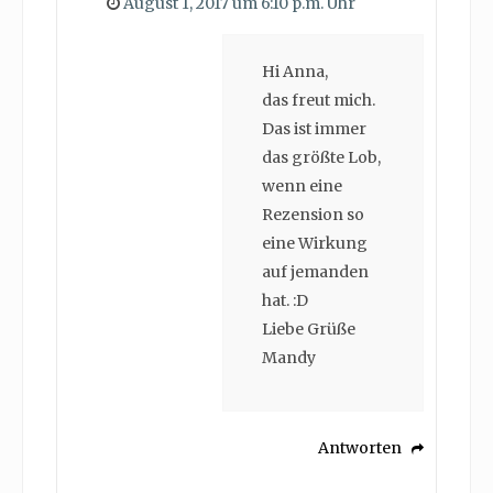
August 1, 2017 um 6:10 p.m. Uhr
Hi Anna,
das freut mich.
Das ist immer
das größte Lob,
wenn eine
Rezension so
eine Wirkung
auf jemanden
hat. :D
Liebe Grüße
Mandy
Antworten