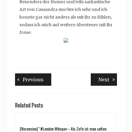
Besonders der Humor und teils sarkastische
Art von Cassandra mochte ich sehr und ich
konnte gar nicht anders als mit ihr zu fühlen,
sodass ich mich auf weitere Abenteuer mit ihr
freue.
Beitragsnavigation
Previous
Next
Previous
Next
post:
post:
Related Posts
[Rezension] “#London Whisper– Als Zofe ist man selten