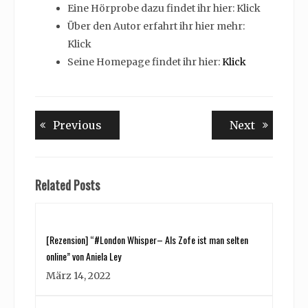
Eine Hörprobe dazu findet ihr hier: Klick
Über den Autor erfahrt ihr hier mehr:
Klick
Seine Homepage findet ihr hier:
Klick
Beitragsnavigation
Previous
Next
Previous
Next
post:
post:
Related Posts
[Rezension] “#London Whisper– Als Zofe ist man selten
online” von Aniela Ley
März 14, 2022