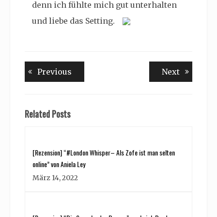
denn ich fühlte mich gut unterhalten
und liebe das Setting.
Beitragsnavigation
Previous
Next
Previous
Next
post:
post:
Related Posts
[Rezension] “#London Whisper– Als Zofe ist man selten
online” von Aniela Ley
März 14, 2022