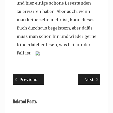
und hier einige schöne Lesestunden
zu erwarten haben. Aber auch, wenn
man keine zehn mehr ist, kann dieses
Buch durchaus begeistern, aber dafür
muss man schon hin und wieder gerne
Kinderbücher lesen, was bei mir der
Fall ist.
Beitragsnavigation
Previous
Next
Previous
Next
post:
post:
Related Posts