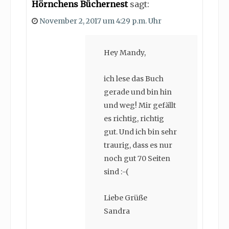
Hörnchens Büchernest
sagt:
November 2, 2017 um 4:29 p.m. Uhr
Hey Mandy,
ich lese das Buch
gerade und bin hin
und weg! Mir gefällt
es richtig, richtig
gut. Und ich bin sehr
traurig, dass es nur
noch gut 70 Seiten
sind :-(
Liebe Grüße
Sandra