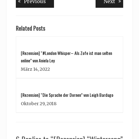
Previous
Next
Previous
Next
post:
post:
Related Posts
[Rezension] “#London Whisper– Als Zofe ist man selten
online” von Aniela Ley
März 14, 2022
[Rezension] “Die Sprache der Dornen” von Leigh Bardugo
Oktober 29, 2018
6 Replies to “[Rezension] “Wintersong”