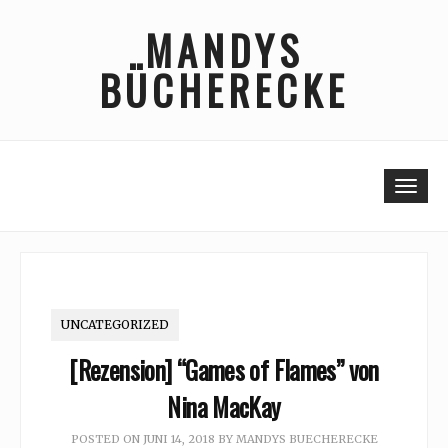
Skip
MANDYS
to
content
BÜCHERECKE
Togg
navi
UNCATEGORIZED
[Rezension] “Games of Flames” von
Nina MacKay
POSTED ON
JUNI 14, 2018
BY
MANDYS BUECHERECKE