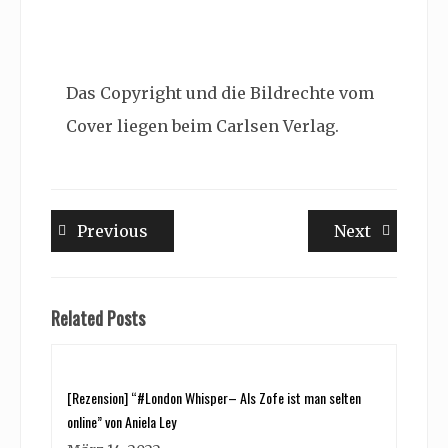
Das Copyright und die Bildrechte vom
Cover liegen beim Carlsen Verlag.
Beitragsnavigation
Previous
Next
Previous
Next
post:
post:
Related Posts
[Rezension] “#London Whisper– Als Zofe ist man selten
online” von Aniela Ley