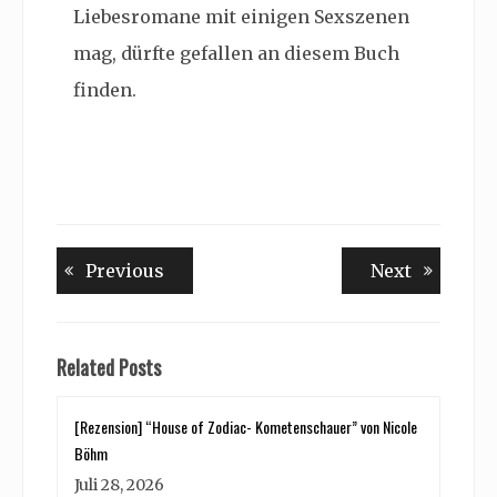
Liebesromane mit einigen Sexszenen
mag, dürfte gefallen an diesem Buch
finden.
Beitragsnavigation
Previous
Next
Previous
Next
post:
post:
Related Posts
[Rezension] “House of Zodiac- Kometenschauer” von Nicole
Böhm
Juli 28, 2026