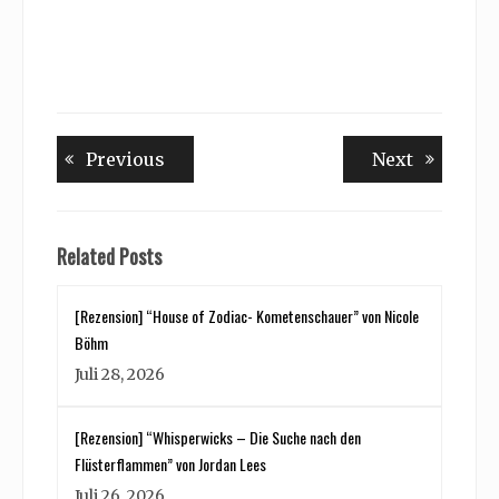
Beitragsnavigation
Previous
Next
Previous
Next
post:
post:
Related Posts
[Rezension] “House of Zodiac- Kometenschauer” von Nicole
Böhm
Juli 28, 2026
[Rezension] “Whisperwicks – Die Suche nach den
Flüsterflammen” von Jordan Lees
Juli 26, 2026