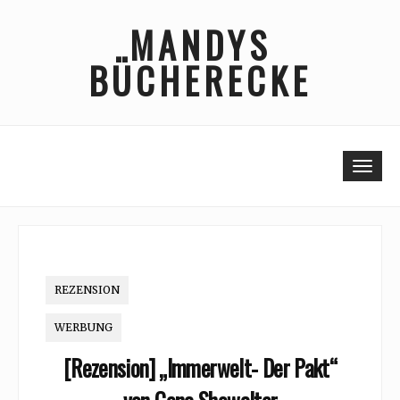
Skip
MANDYS
to
content
BÜCHERECKE
Togg
REZENSION
WERBUNG
[Rezension] „Immerwelt- Der Pakt“