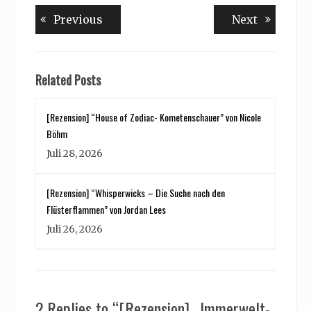
Beitragsnavigation
Previous
Next
Previous
Next
post:
post:
Related Posts
[Rezension] “House of Zodiac- Kometenschauer” von Nicole
Böhm
Juli 28, 2026
[Rezension] “Whisperwicks – Die Suche nach den
Flüsterflammen” von Jordan Lees
Juli 26, 2026
2 Replies to “[Rezension] „Immerwelt-