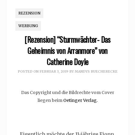
REZENSION
WERBUNG
[Rezension] “Sturmwächter- Das
Geheimnis von Arranmore” von
Catherine Doyle
POSTED ON
FEBRUAR 3, 2019
BY
MANDYS BUECHERECKE
Das Copyright und die Bildrechte vom Cover
liegen beim
Oetinger Verlag.
Eigentlich möchte der
11-jährige Fionn