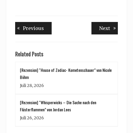
Beitragsnavigation
Previous
Next
Previous
Next
post:
post:
Related Posts
[Rezension] “House of Zodiac- Kometenschauer” von Nicole
Böhm
Juli 28, 2026
[Rezension] “Whisperwicks – Die Suche nach den
Flüsterflammen” von Jordan Lees
Juli 26, 2026