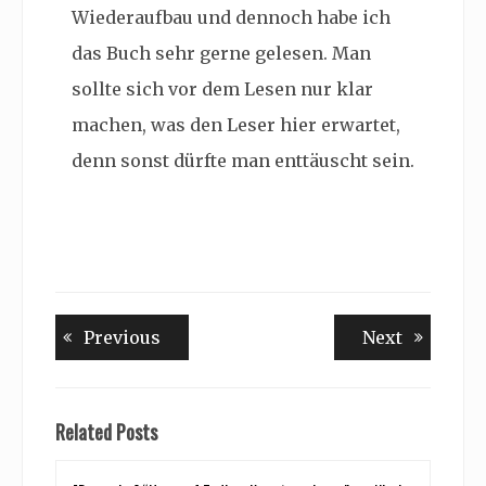
Wiederaufbau und dennoch habe ich
das Buch sehr gerne gelesen. Man
sollte sich vor dem Lesen nur klar
machen, was den Leser hier erwartet,
denn sonst dürfte man enttäuscht sein.
Beitragsnavigation
Previous
Next
Previous
Next
post:
post:
Related Posts