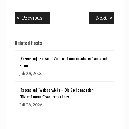
Beitragsnavigation
Previous
Next
Previous
Next
post:
post:
Related Posts
[Rezension] “House of Zodiac- Kometenschauer” von Nicole
Böhm
Juli 28, 2026
[Rezension] “Whisperwicks – Die Suche nach den
Flüsterflammen” von Jordan Lees
Juli 26, 2026