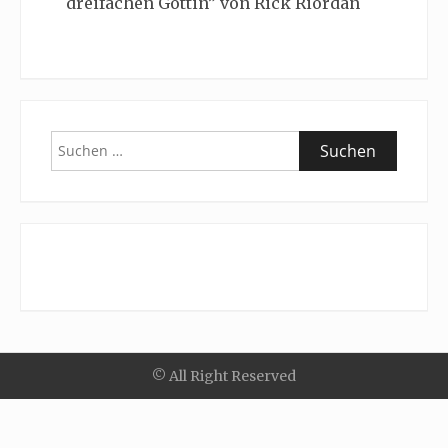
dreifachen Göttin” von Rick Riordan
Suchen
nach:
© All Right Reserved