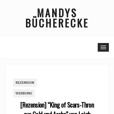
Skip
MANDYS
to
content
BÜCHERECKE
Togg
REZENSION
WERBUNG
[Rezension] “King of Scars-Thron