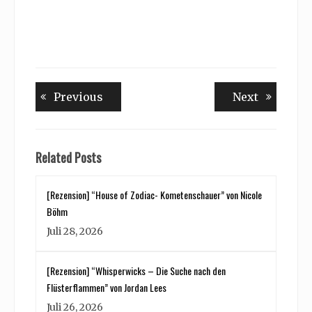
Beitragsnavigation
Previous
Next
Previous
Next
post:
post:
Related Posts
[Rezension] “House of Zodiac- Kometenschauer” von Nicole
Böhm
Juli 28, 2026
[Rezension] “Whisperwicks – Die Suche nach den
Flüsterflammen” von Jordan Lees
Juli 26, 2026