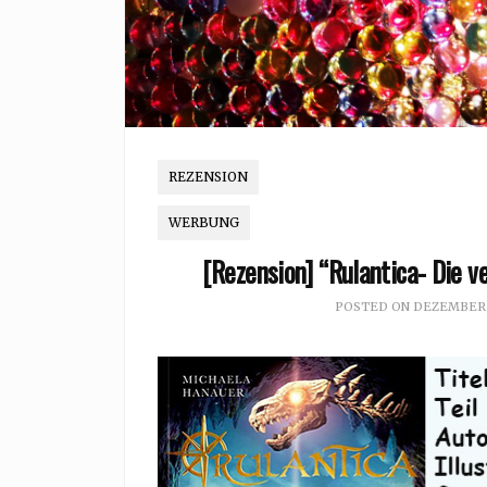
REZENSION
WERBUNG
[Rezension] “Rulantica- Die v
POSTED ON
DEZEMBER 3