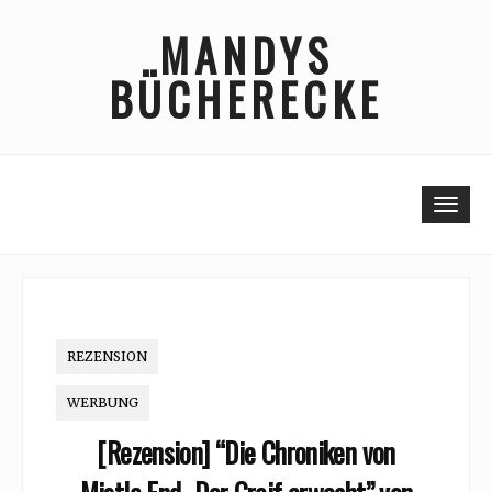
Skip
MANDYS
to
content
BÜCHERECKE
Togg
REZENSION
WERBUNG
[Rezension] “Die Chroniken von