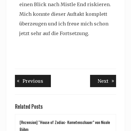
einen Blick nach Mistle End riskieren.
Mich konnte dieser Auftakt komplett
überzeugen und ich freue mich schon
jetzt sehr auf die Fortsetzung.
Beitragsnavigation
Previous
Next
Previous
Next
post:
post:
Related Posts
[Rezension] “House of Zodiac- Kometenschauer” von Nicole
Böhm