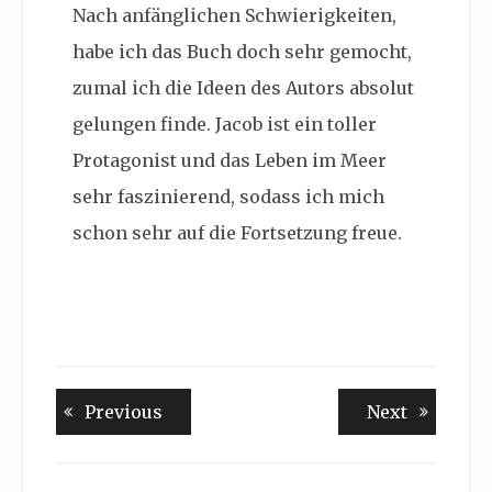
Nach anfänglichen Schwierigkeiten,
habe ich das Buch doch sehr gemocht,
zumal ich die Ideen des Autors absolut
gelungen finde. Jacob ist ein toller
Protagonist und das Leben im Meer
sehr faszinierend, sodass ich mich
schon sehr auf die Fortsetzung freue.
Beitragsnavigation
Previous
Next
Previous
Next
post:
post: