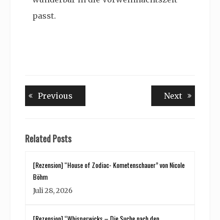
passt.
Beitragsnavigation
Previous
Next
Previous
Next
post:
post:
Related Posts
[Rezension] “House of Zodiac- Kometenschauer” von Nicole
Böhm
Juli 28, 2026
[Rezension] “Whisperwicks – Die Suche nach den