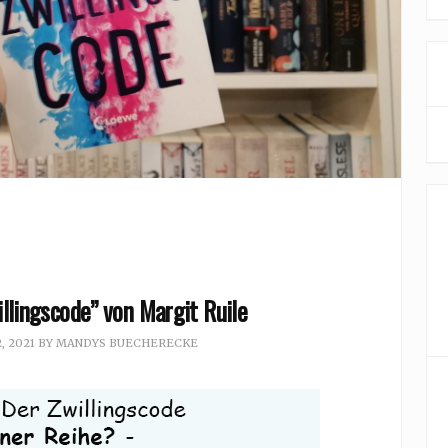
llingscode” von Margit Ruile
, 2021
BY
MANDYS BUECHERECKE