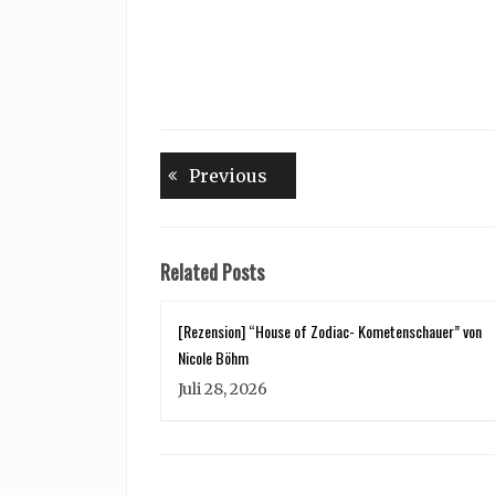
Beitragsnavigation
Previous
Previous
post:
Related Posts
[Rezension] “House of Zodiac- Kometenschauer” von
Nicole Böhm
Juli 28, 2026