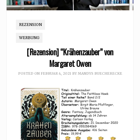
REZENSION
WERBUNG
[Rezension] “Krähenzauber” von
Margaret Owen
POSTED ON
FEBRUAR 4, 2021
BY
MANDYS BUECHERECKE