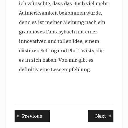
ich wünschte, dass das Buch viel mehr
Aufmerksamkeit bekommen würde,
denn es ist meiner Meinung nach ein
grandioses Fantasybuch mit einer
innovativen und tollen Idee, einem
düsteren Setting und Plot Twists, die
es in sich haben. Von mir gibt es
definitiv eine Leseempfehlung.
Beitragsnavigation
Previous
Next
Previous
Next
post:
post: