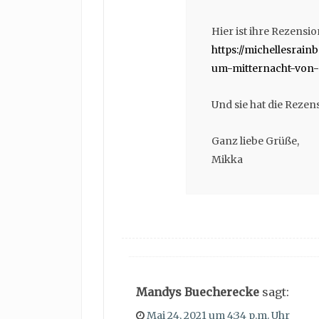
Hier ist ihre Rezensi
https://michellesrai
um-mitternacht-von
Und sie hat die Reze
Ganz liebe Grüße,
Mikka
Mandys Buecherecke
sagt:
Mai 24, 2021 um 4:34 p.m. Uhr