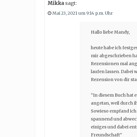
Mikka
sagt:
Mai 23, 2021 um 9:14 p.m. Uhr
Hallo liebe Mandy,
heute habe ich festge
mir abgeschrieben ha
Rezensionen mal ang
laufen lassen. Dabei 
Rezension von dir st
“In diesem Buch hat 
angetan, weil durch i
Sowieso empfand ich 
spannend und abwechs
einiges und dabei en
Freundschaft”