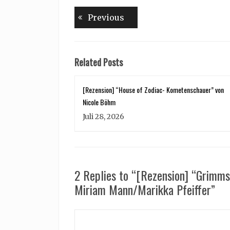
Beitragsnavigation
Previous
Previous
post:
Related Posts
[Rezension] “House of Zodiac- Kometenschauer” von
Nicole Böhm
Juli 28, 2026
2 Replies to “[Rezension] “Grimms
Miriam Mann/Marikka Pfeiffer”