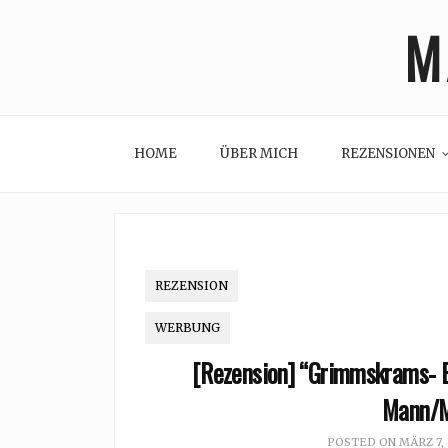
Skip
M
to
content
HOME
ÜBER MICH
REZENSIONEN
REZENSION
WERBUNG
[Rezension] “Grimmskrams- E
Mann/M
POSTED ON
MÄRZ 7,