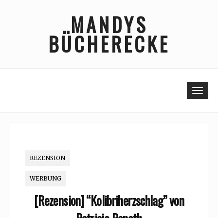
Skip
MANDYS
to
content
BÜCHERECKE
Togg
REZENSION
WERBUNG
[Rezension] “Kolibriherzschlag” von