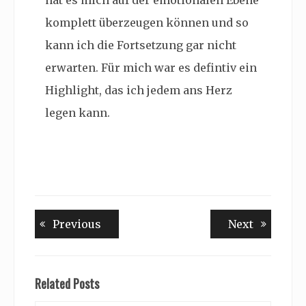
hat es mich auf der emotionalen Ebene
komplett überzeugen können und so
kann ich die Fortsetzung gar nicht
erwarten. Für mich war es defintiv ein
Highlight, das ich jedem ans Herz
legen kann.
Beitragsnavigation
Previous
Next
Previous
Next
post:
post:
Related Posts