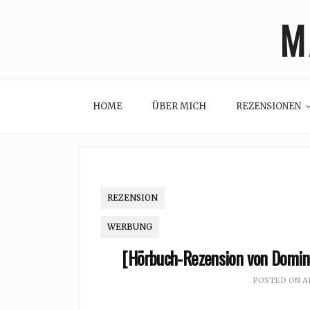
Skip
M
to
content
HOME
ÜBER MICH
REZENSIONEN
REZENSION
WERBUNG
[Hörbuch-Rezension von Domini
POSTED ON
A