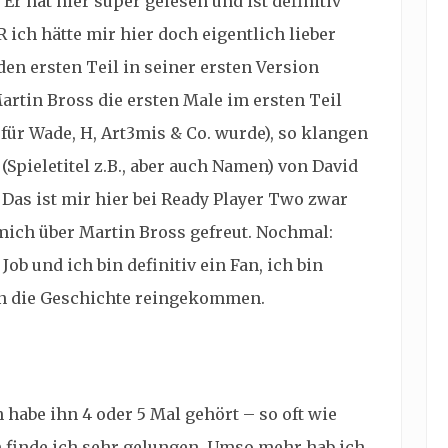
r hat hier super gelesen und ist definitiv
 ich hätte mir hier doch eigentlich lieber
en ersten Teil in seiner ersten Version
artin Bross die ersten Male im ersten Teil
für Wade, H, Art3mis & Co. wurde), so klangen
Spieletitel z.B., aber auch Namen) von David
 Das ist mir hier bei Ready Player Two zwar
 mich über Martin Bross gefreut. Nochmal:
ob und ich bin definitiv ein Fan, ich bin
in die Geschichte reingekommen.
h habe ihn 4 oder 5 Mal gehört – so oft wie
 finde ich sehr gelungen. Umso mehr hab ich