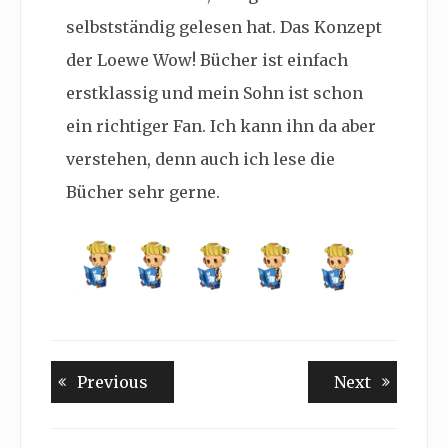
selbstständig gelesen hat. Das Konzept
der Loewe Wow! Bücher ist einfach
erstklassig und mein Sohn ist schon
ein richtiger Fan. Ich kann ihn da aber
verstehen, denn auch ich lese die
Bücher sehr gerne.
Beitragsnavigation
Previous
Next
Previous
Next
post:
post: