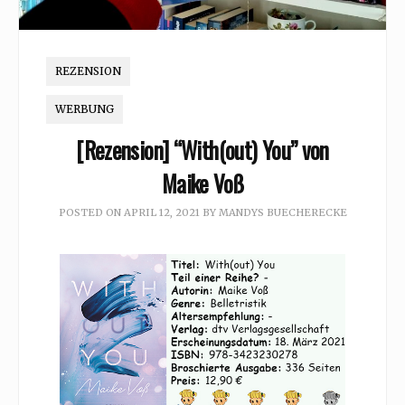
REZENSION
WERBUNG
[Rezension] “With(out) You” von
Maike Voß
POSTED ON
APRIL 12, 2021
BY
MANDYS BUECHERECKE