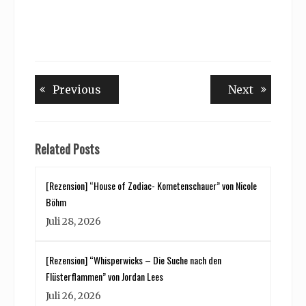
Beitragsnavigation
Previous
Next
Previous
Next
post:
post:
Related Posts
[Rezension] “House of Zodiac- Kometenschauer” von Nicole
Böhm
Juli 28, 2026
[Rezension] “Whisperwicks – Die Suche nach den
Flüsterflammen” von Jordan Lees
Juli 26, 2026