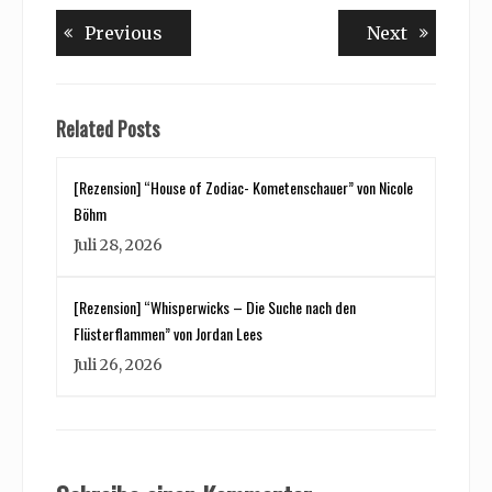
Beitragsnavigation
Previous
Next
Previous
Next
post:
post:
Related Posts
[Rezension] “House of Zodiac- Kometenschauer” von Nicole
Böhm
Juli 28, 2026
[Rezension] “Whisperwicks – Die Suche nach den
Flüsterflammen” von Jordan Lees
Juli 26, 2026