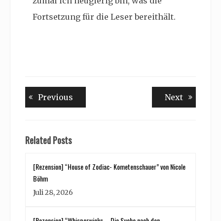
zumal ich neugierig bin, was die
Fortsetzung für die Leser bereithält.
Beitragsnavigation
Previous
Next
Previous
Next
post:
post:
Related Posts
[Rezension] “House of Zodiac- Kometenschauer” von Nicole
Böhm
Juli 28, 2026
[Rezension] “Whisperwicks – Die Suche nach den