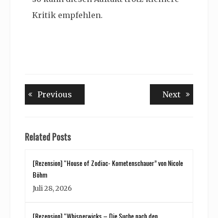
Kritik empfehlen.
Beitragsnavigation
Previous
Next
Previous
Next
post:
post:
Related Posts
[Rezension] “House of Zodiac- Kometenschauer” von Nicole
Böhm
Juli 28, 2026
[Rezension] “Whisperwicks – Die Suche nach den