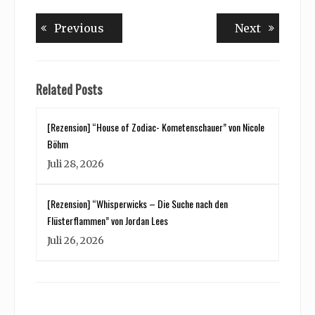
Beitragsnavigation
Previous
Next
Previous
Next
post:
post:
Related Posts
[Rezension] “House of Zodiac- Kometenschauer” von Nicole
Böhm
Juli 28, 2026
[Rezension] “Whisperwicks – Die Suche nach den
Flüsterflammen” von Jordan Lees
Juli 26, 2026