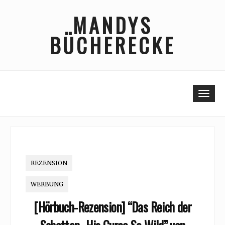
Skip
MANDYS
to
content
BÜCHERECKE
Togg
REZENSION
WERBUNG
[Hörbuch-Rezension] “Das Reich der