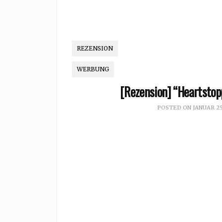
REZENSION
WERBUNG
[Rezension] “Heartstop
POSTED ON
JANUAR 25