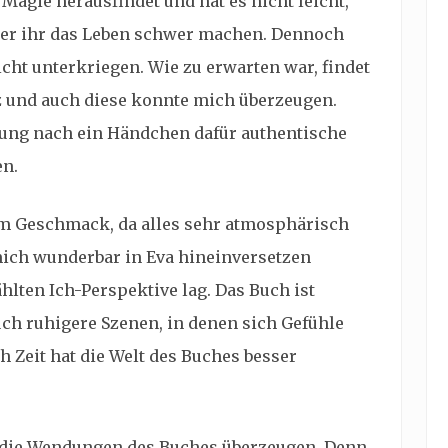
Magie herausfindet und hat es nicht leicht,
ter ihr das Leben schwer machen. Dennoch
nicht unterkriegen. Wie zu erwarten war, findet
tz und auch diese konnte mich überzeugen.
nung nach ein Händchen dafür authentische
en.
em Geschmack, da alles sehr atmosphärisch
mich wunderbar in Eva hineinversetzen
hlten Ich-Perspektive lag. Das Buch ist
uch ruhigere Szenen, in denen sich Gefühle
 Zeit hat die Welt des Buches besser
 die Wendungen des Buches überzeugen. Denn