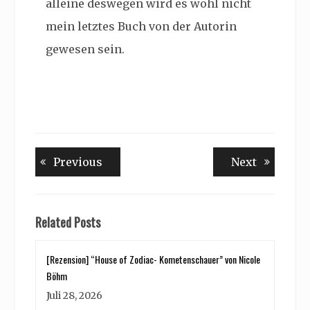
alleine deswegen wird es wohl nicht
mein letztes Buch von der Autorin
gewesen sein.
Beitragsnavigation
Previous
Next
Previous
Next
post:
post:
Related Posts
[Rezension] “House of Zodiac- Kometenschauer” von Nicole
Böhm
Juli 28, 2026