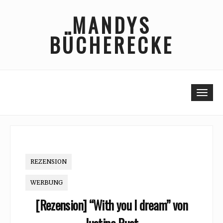
Skip
MANDYS
to
content
BÜCHERECKE
Togg
REZENSION
WERBUNG
[Rezension] “With you I dream” von