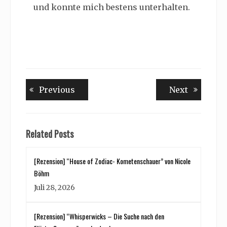
und konnte mich bestens unterhalten.
Beitragsnavigation
Previous
Next
Previous
Next
post:
post:
Related Posts
[Rezension] “House of Zodiac- Kometenschauer” von Nicole
Böhm
Juli 28, 2026
[Rezension] “Whisperwicks – Die Suche nach den