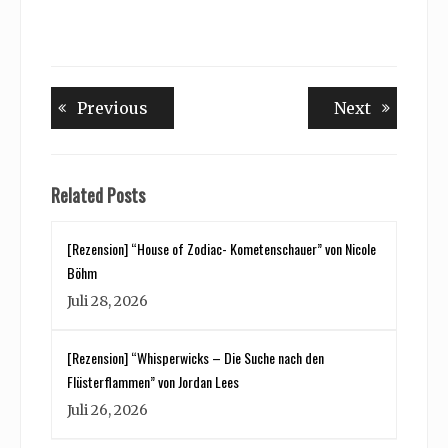
Beitragsnavigation
Previous
Next
Previous
Next
post:
post:
Related Posts
[Rezension] “House of Zodiac- Kometenschauer” von Nicole
Böhm
Juli 28, 2026
[Rezension] “Whisperwicks – Die Suche nach den
Flüsterflammen” von Jordan Lees
Juli 26, 2026