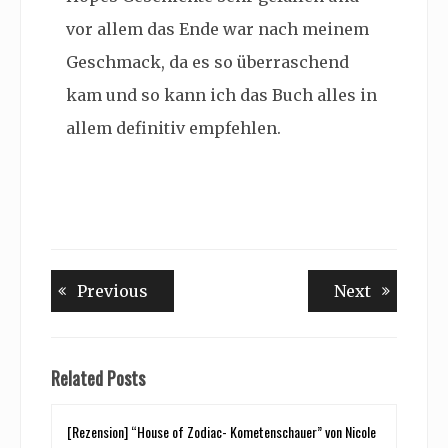
vor allem das Ende war nach meinem
Geschmack, da es so überraschend
kam und so kann ich das Buch alles in
allem definitiv empfehlen.
Beitragsnavigation
Previous
Next
Previous
Next
post:
post:
Related Posts
[Rezension] “House of Zodiac- Kometenschauer” von Nicole