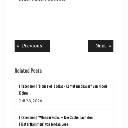
Beitragsnavigation
Previous
Next
Previous
Next
post:
post:
Related Posts
[Rezension] “House of Zodiac- Kometenschauer” von Nicole
Böhm
Juli 28, 2026
[Rezension] “Whisperwicks – Die Suche nach den
Flüsterflammen” von Jordan Lees