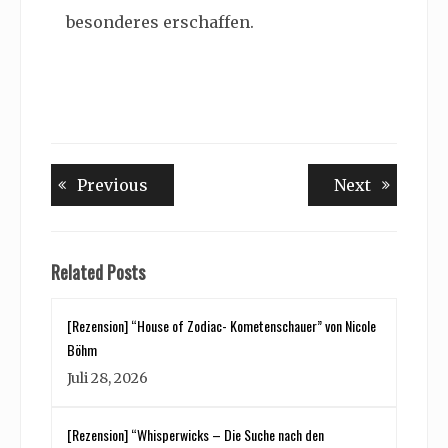
besonderes erschaffen.
Beitragsnavigation
Previous
Next
Previous
Next
post:
post:
Related Posts
[Rezension] “House of Zodiac- Kometenschauer” von Nicole
Böhm
Juli 28, 2026
[Rezension] “Whisperwicks – Die Suche nach den