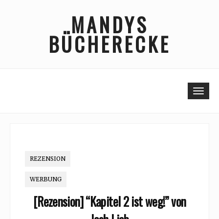
Skip
MANDYS
to
content
BÜCHERECKE
Togg
REZENSION
WERBUNG
[Rezension] “Kapitel 2 ist weg!” von