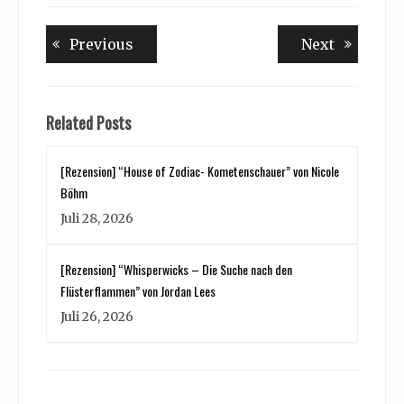
Beitragsnavigation
Previous
Next
Previous
Next
post:
post:
Related Posts
[Rezension] “House of Zodiac- Kometenschauer” von Nicole
Böhm
Juli 28, 2026
[Rezension] “Whisperwicks – Die Suche nach den
Flüsterflammen” von Jordan Lees
Juli 26, 2026